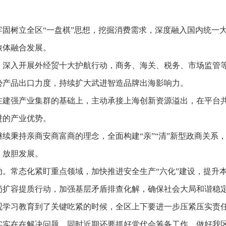
。
牢固树立全区“一盘棋”思想，挖掘消费需求，深度融入国内统一
旅体融合发展。
。深入开展外经贸十大护航行动，商务、海关、税务、市场监管
势产品出口力度，持续扩大武进智造品牌出海影响力。
在建强产业集群的基础上，主动承接上海创新资源溢出，在平台
进的产业优势。
续秉持亲商安商富商的理念，全面构建“亲”“清”新型政商关系
、放胆发展。
动。常态化紧盯重点领域，加快推进安全生产“六化”建设，提升
岗扩容提质行动，加强基层矛盾排查化解，确保社会大局和谐稳
观学习教育到了关键吃紧的时候，全区上下要进一步压紧压实责
实实在在解决问题。同时近期还要抓好党代会筹备工作，做好我