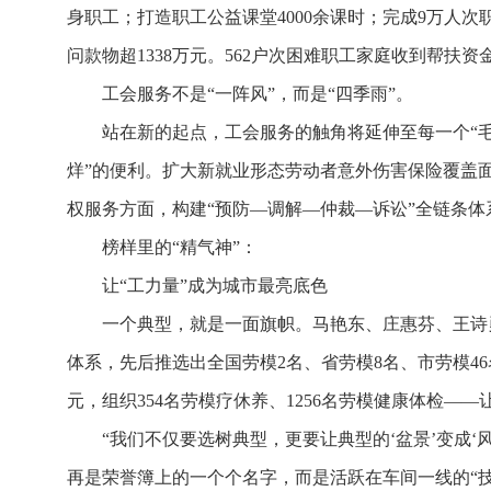
身职工；打造职工公益课堂4000余课时；完成9万人次职
问款物超1338万元。562户次困难职工家庭收到帮扶资金
工会服务不是“一阵风”，而是“四季雨”。
站在新的起点，工会服务的触角将延伸至每一个“毛
烊”的便利。扩大新就业形态劳动者意外伤害保险覆盖面
权服务方面，构建“预防—调解—仲裁—诉讼”全链条体
榜样里的“精气神”：
让“工力量”成为城市最亮底色
一个典型，就是一面旗帜。马艳东、庄惠芬、王诗
体系，先后推选出全国劳模2名、省劳模8名、市劳模46
元，组织354名劳模疗休养、1256名劳模健康体检—
“我们不仅要选树典型，更要让典型的‘盆景’变成‘风
再是荣誉簿上的一个个名字，而是活跃在车间一线的“