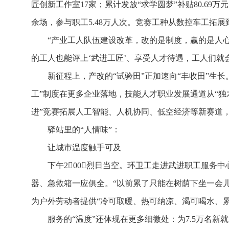
匠创新工作室17家；累计发放“求学圆梦”补贴80.69万
余场，参与职工5.48万人次。竞赛工种从数控车工拓
“产业工人队伍建设改革，改的是制度，赢的是人
的工人也能评上‘武进工匠’、享受人才待遇，工人们就
新征程上，产改的“试验田”正加速向“丰收田”生
工”制度在更多企业落地，技能人才职业发展通道从“独木
进”竞赛拓展人工智能、人机协同、低空经济等新赛道
驿站里的“人情味”：
让城市温度触手可及
下午200，烈日当空。环卫工走进武进职工服
器、急救箱一应俱全。“以前累了只能在树荫下坐一会儿
为户外劳动者提供“冷可取暖、热可纳凉、渴可喝水、
服务的“温度”还体现在更多细微处：为7.5万名新