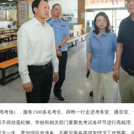
备用考场），服务1500多名考生。薛晔一行走进考务室、播音室
容不得丝毫松懈。学校和相关部门要聚焦考试各环节进行再梳理
万无一失。要加强应急准备，不断完善各类突发情况工作预案，