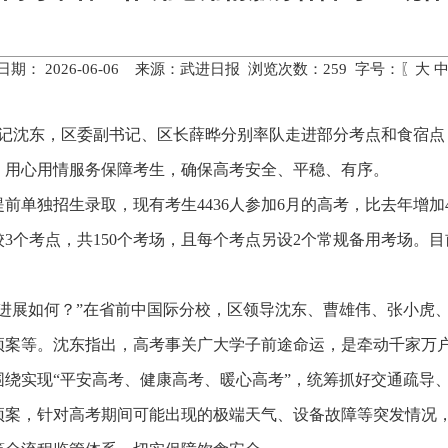
日期： 2026-06-06 来源：武进日报 浏览次数：
259
字号：〖
大
区委书记沈东，区委副书记、区长薛晔分别率队走进部分考点和食宿
，用心用情服务保障考生，确保高考安全、平稳、有序。
提前单独招生录取，现有考生4436人参加6月的高考，比去年增
3个考点，共150个考场，且每个考点另设2个常规备用考场。
作进展如何？”在省前中国际分校，区领导沈东、曹雄伟、张小虎
预案等。沈东指出，高考事关广大学子前途命运，是牵动千家万
绕实现“平安高考、健康高考、暖心高考”，统筹抓好交通疏导
预案，针对高考期间可能出现的极端天气、设备故障等突发情况