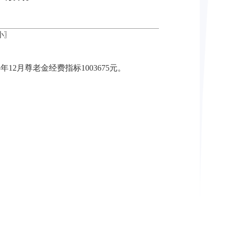
小
〗
2月尊老金经费指标1003675元。