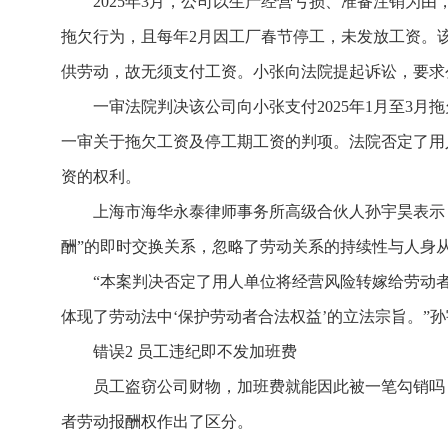
2025年3月，公司以生产经营亏损、准备注销为由，通
拖欠行为，且每年2月因工厂春节停工，未发放工资。该
供劳动，故无须支付工资。小张向法院提起诉讼，要求
一审法院判决该公司向小张支付2025年1月至3月拖欠
一审关于拖欠工资及停工期工资的判项。法院否定了用
资的权利。
上海市海华永泰律师事务所高级合伙人孙宇昊表示，
酬”的即时交换关系，忽略了劳动关系的持续性与人身
“本案判决否定了用人单位将经营风险转嫁给劳动
体现了劳动法中‘保护劳动者合法权益’的立法宗旨。”
错误2 员工违纪即不发加班费
员工盗窃公司财物，加班费就能因此被一笔勾销吗
者劳动报酬权作出了区分。