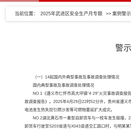
当前位置：
2025年武进区安全生产月专题
>>
案例警示
警示
（一）14起国内外典型事故及事故调查处理情况
国内典型事故及事故调查处理情况
NO.1《遵义市仁怀市高大坪镇“4·29”火灾事故调
故调查报告》。2025年4月29日22时52分许，贵州
电池发生热失控引燃沙发等可燃物蔓延扩大成灾。
NO.2湖北黄石市一重型自卸货车与一校车发生碰撞，
卸货车行驶至S203省道与X043县道交汇路口时，与明