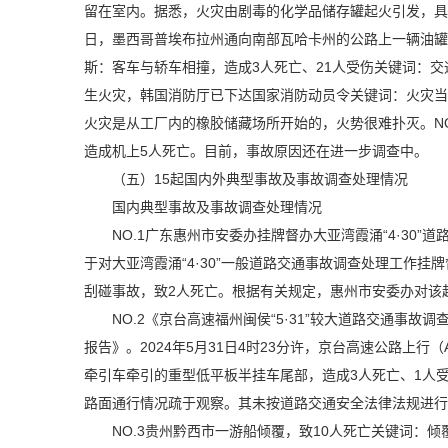
留在室内。据悉，火灾由剧毒的化学品储存罐起火引发，具体
日，墨西哥普埃布拉州通向南部瓦哈卡州的公路上一辆油罐
斯：客车与轿车相撞，造成3人死亡、21人受伤关键词：交
生火灾，韩国消防厅已下达国家消防动员令关键词：火灾当
火灾是从工厂内的橡胶储藏场所开始的，火势很难扑灭。NO
造成机上5人死亡。目前，事故原因还在进一步调查中。
（五）15起国内外典型事故及事故调查处理情况
国内典型事故及事故调查处理情况
NO.1广东惠州市安委办挂牌督办大亚湾霞涌“4·3
于对大亚湾霞涌“4·30”一般道路交通事故调查处理工作挂
刮碰事故，致2人死亡。根据有关规定，惠州市安委办对该
NO.2《京台高速福州闽侯“5·31”较大道路交通事
报告》。2024年5月31日4时23分许，京台高速公路上行
牵引车牵引的重型低平板半挂车尾部，造成3人死亡、1人
路面通行情况疏于观察。其未按道路交通安全法律法规进行
NO.3贵州黔西市一游船倾覆，致10人死亡关键词：