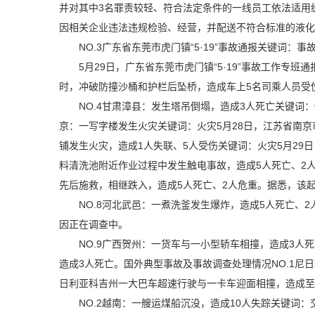
并对其中3名罪责较轻、符合法定条件的一线员工依法适用缓
因相关企业违法违规检验、经营，并配送不符合标准的液化
NO.3广东省东莞市虎门镇“5·19”事故通报关键词：事
5月29日，广东省东莞市虎门镇“5·19”事故工作专
时，冲破防撞沙桶和护栏后坠桥，造成车上5名司乘人员受
NO.4甘肃漳县：发生塔吊倒塌，造成3人死亡关键词
京：一写字楼发生火灾关键词：火灾5月28日，江苏省南京
铺发生火灾，造成1人失联、5人受伤关键词：火灾5月29
料清洗池附近作业过程中发生触电事故，造成5人死亡、2人
先后施救，相继跌入，造成5人死亡、2人危重。据悉，该
NO.8河北武邑：一煮洗釜发生爆炸，造成5人死亡、
因正在调查中。
NO.9广西贺州：一货车与一小型轿车相撞，造成3人
造成3人死亡。国外典型事故及事故调查处理情况NO.1尼
日利亚科吉州一大巴车超速行驶与一卡车迎面相撞，造成至
NO.2越南：一艘运煤船沉没，造成10人失踪关键词