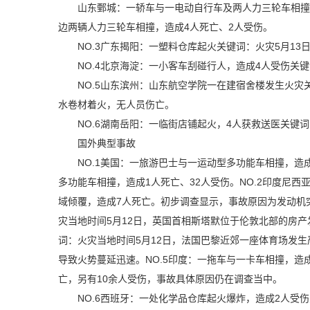
山东鄄城：一轿车与一电动自行车及两人力三轮车相撞
边两辆人力三轮车相撞，造成4人死亡、2人受伤。
NO.3广东揭阳：一塑料仓库起火关键词：火灾5月
NO.4北京海淀：一小客车刮碰行人，造成4人受伤关
NO.5山东滨州：山东航空学院一在建宿舍楼发生火灾
水卷材着火，无人员伤亡。
NO.6湖南岳阳：一临街店铺起火，4人获救送医关键
国外典型事故
NO.1美国：一旅游巴士与一运动型多功能车相撞，造
多功能车相撞，造成1人死亡、32人受伤。NO.2印度尼西
域倾覆，造成7人死亡。初步调查显示，事故原因为发动机
灾当地时间5月12日，英国首相斯塔默位于伦敦北部的房产
词：火灾当地时间5月12日，法国巴黎近郊一座体育场发
导致火势蔓延迅速。NO.5印度：一拖车与一卡车相撞，造
亡，另有10余人受伤，事故具体原因仍在调查当中。
NO.6西班牙：一处化学品仓库起火爆炸，造成2人受