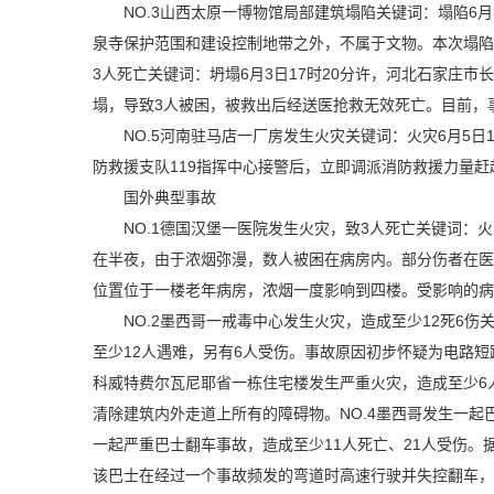
NO.3山西太原一博物馆局部建筑塌陷关键词：塌陷6
泉寺保护范围和建设控制地带之外，不属于文物。本次塌陷建
3人死亡关键词：坍塌6月3日17时20分许，河北石家庄
塌，导致3人被困，被救出后经送医抢救无效死亡。目前，
NO.5河南驻马店一厂房发生火灾关键词：火灾6月5
防救援支队119指挥中心接警后，立即调派消防救援力量
国外典型事故
NO.1德国汉堡一医院发生火灾，致3人死亡关键词：
在半夜，由于浓烟弥漫，数人被困在病房内。部分伤者在医
位置位于一楼老年病房，浓烟一度影响到四楼。受影响的病
NO.2墨西哥一戒毒中心发生火灾，造成至少12死6
至少12人遇难，另有6人受伤。事故原因初步怀疑为电路短
科威特费尔瓦尼耶省一栋住宅楼发生严重火灾，造成至少6
清除建筑内外走道上所有的障碍物。NO.4墨西哥发生一起
一起严重巴士翻车事故，造成至少11人死亡、21人受伤
该巴士在经过一个事故频发的弯道时高速行驶并失控翻车，