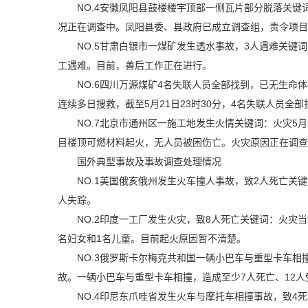
NO.4安徽凤阳县鼓楼楼宇顶部一侧瓦片部分脱落关键词
况正在调查中。凤阳县委、县政府已成立调查组，责令项目
NO.5甘肃白银市一煤矿发生透水事故，3人遇难关键词
工遇难。目前，善后工作正在进行。
NO.6四川万源煤矿4名失联人员全部找到，已无生命
连续多日搜救，截至5月21日23时30分，4名失联人员全
NO.7北京市通州区一施工地发生火情关键词：火灾5
目楼顶可燃材料起火，无人员被困伤亡。火灾原因正在调
国外典型事故及事故调查处理情况
NO.1美国俄亥俄州发生火车撞人事故，致2人死亡关
人失踪。
NO.2印度一工厂发生火灾，致8人死亡关键词：火灾
名妇女和1名儿童。目前起火原因暂不清楚。
NO.3俄罗斯卡尔梅克共和国一辆小巴车与重型卡车相
故。一辆小巴车与重型卡车相撞，造成‌至少7人死亡、12
NO.4印尼东爪哇省发生火车与摩托车相撞事故，致4