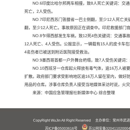
NO.6印度比哈尔邦两车相撞，致8人死亡关键词：交
死亡，2人受伤。
NO.7印尼西苏门答腊省一巴士侧翻，至少12人死亡
翻，至少12人死亡。事故原因正在调查中。印尼救援部门
NO.8乍得西部发生车祸，致12死4伤关键词：交通
12人死亡、4人受伤。公报显示，一辆载有15人的皮卡车
4名伤者已被送到附近医院接受救治。
NO.9墨西哥首都一户外舞台坍塌，致7人受伤关键词
NO.10西班牙一仓库起火释放有毒气体，逾16万人
扩散。政府部门要求受影响地区逾16万人留在室内，做好
用品的仓库。涉事仓库负责人接受当地媒体采访时说，火灾
来源：中国应急管理报社新媒体中心 综合整理
CopyRight WuJin All Right Reserved 主办
苏ICP备05003616号
苏公网安备32041102000