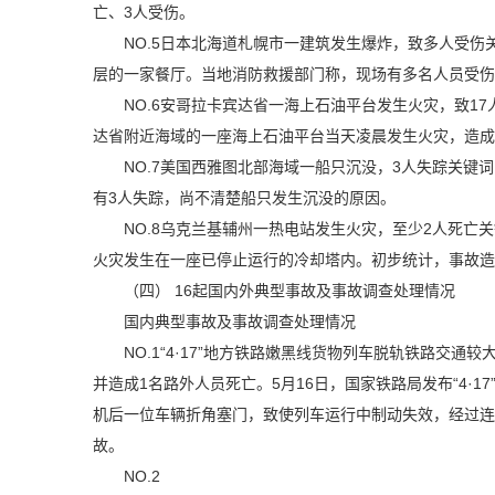
亡、3人受伤。
NO.5日本北海道札幌市一建筑发生爆炸，致多人受伤
层的一家餐厅。当地消防救援部门称，现场有多名人员受伤
NO.6安哥拉卡宾达省一海上石油平台发生火灾，致1
达省附近海域的一座海上石油平台当天凌晨发生火灾，造成
NO.7美国西雅图北部海域一船只沉没，3人失踪关键
有3人失踪，尚不清楚船只发生沉没的原因。
NO.8乌克兰基辅州一热电站发生火灾，至少2人死亡
火灾发生在一座已停止运行的冷却塔内。初步统计，事故造
（四） 16起国内外典型事故及事故调查处理情况
国内典型事故及事故调查处理情况
NO.1“4·17”地方铁路嫩黑线货物列车脱轨铁路交
并造成1名路外人员死亡。5月16日，国家铁路局发布“4
机后一位车辆折角塞门，致使列车运行中制动失效，经过连
故。
NO.2