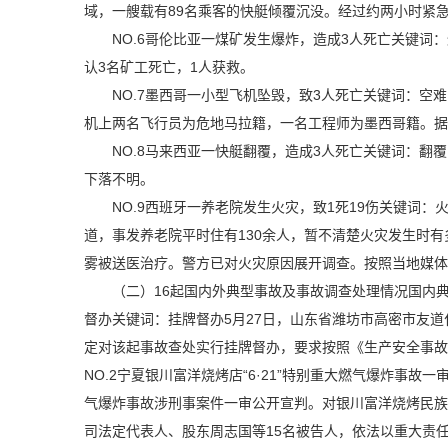
域，一艘载有89名乘客的快艇倾覆沉没。经过约两小时紧
NO.6哥伦比亚一煤矿发生爆炸，造成3人死亡关键词
认3名矿工死亡，1人获救。
NO.7墨西哥一小型飞机坠毁，致3人死亡关键词：空
机上两名飞行员为危地马拉籍，一名工程师为墨西哥籍。据
NO.8马来西亚一快艇翻覆，造成3人死亡关键词：翻
下落不明。
NO.9西班牙一养老院发生火灾，致1死19伤关键词
道，事发养老院平时住有130余人，暂不清楚火灾发生时有
雾被送医治疗。警方已对火灾原因展开调查。按照当地媒
（二）16起国内外典型事故及事故调查处理情况国内
督办关键词：挂牌督办5月27日，山东省潍坊市高密市友
定对该起事故查处实行挂牌督办，要求按照《生产安全事故
NO.2宁夏银川富洋烧烤店“6·21”特别重大燃气爆炸事故
气爆炸事故涉刑事案件一审公开宣判。对银川富洋烧烤民族
司法定代表人、股东周志国等15名被告人，依法以重大责