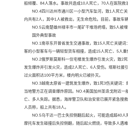
船倾覆、84人落水。事故共造成10人死亡，70人在医院
NO.4四川达州市通川区一小型汽车坠河，致1人死亡
内共有2人，其中1人被救出，无生命危险。目前，事故车
NO.5云南楚雄州禄丰市一尾矿干堆场坍塌，致5人被
国外典型事故
NO.1南非东开普省发生交通事故，致15人死亡关键
客的小型客车与一辆轻型货车相撞，造成15人死亡、5人
NO.2俄罗斯莫斯科一住宅楼发生爆炸引发火灾，致2
发生爆炸并引发火灾，造成2人死亡、6人受伤。塔斯社援
过火面积达100平方米，楼内明火已被扑灭。
NO.3越南太原省一建筑发生爆炸，致1死3伤关键词
当地警方正在调查爆炸原因。NO.4美国加州圣迭戈附近一
亡、多人失踪。据悉，海岸警卫队和治安官已展开紧急搜救
人员称，船上共有18人。
NO.5乌干达一巴士失控侧翻后起火，可能造成超40
摩托车发生碰撞后失控侧翻，随后起火燃烧，导致多人遇难