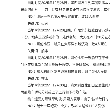
当地时间2025年12月28日，墨西哥发生列车脱轨事
米深的山谷。目前，共有36名伤者正在医院接受救治，其中
NO.4
印尼一养老院发生火灾事故，致16人遇难
关键词：火灾
当地时间2025年12月28日晚，印尼北苏拉威西省
36分，地点是万鸦老市的一处养老院，大火在21时30分左
NO.5
哥伦比亚一船只在太平洋水域沉没，致4人死亡
关键词：船难
当地时间2025年12月28日，哥伦比亚一艘船只在
门正在对此次沉船事故展开调查，不排除超载、机械故障或
NO.6
意大利山区发生缆车相撞事故，致至少4人受伤
关键词：撞击
当地时间2025年12月30日，意大利西北部山区发
两部缆车轿厢分别撞上了上行和下行缆车站。
缆车运营方经理菲利波·贝索齐表示，由于“技术故障
NO.7 瑞士一酒吧发生火灾，致40人遇难119人受伤