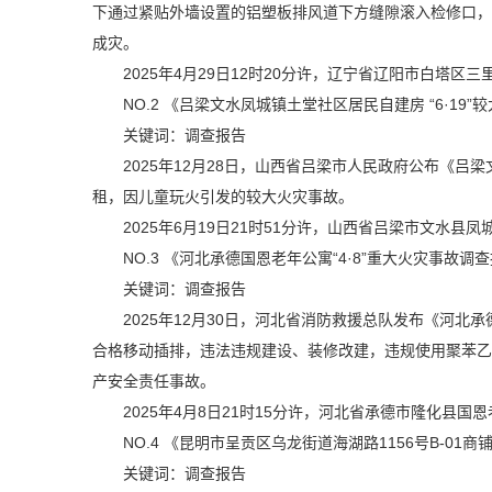
下通过紧贴外墙设置的铝塑板排风道下方缝隙滚入检修口，
成灾。
2025年4月29日12时20分许，辽宁省辽阳市白塔区
NO.2
《吕梁文水凤城镇土堂社区居民自建房 “6·19
关键词：调查报告
2025年12月28日，山西省吕梁市人民政府公布《吕
租，因儿童玩火引发的较大火灾事故。
2025年6月19日21时51分许，山西省吕梁市文水县
NO.3
《河北承德国恩老年公寓“4·8”重大火灾事故调
关键词：调查报告
2025年12月30日，河北省消防救援总队发布《河北
合格移动插排，违法违规建设、装修改建，违规使用聚苯乙
产安全责任事故。
2025年4月8日21时15分许，河北省承德市隆化县国
NO.4
《昆明市呈贡区乌龙街道海湖路1156号B-01商铺
关键词：调查报告