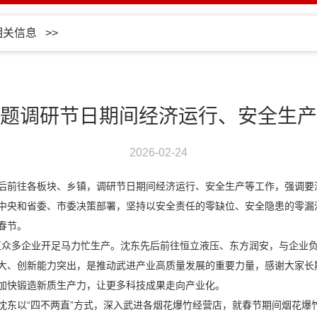
相关信息
>>
题调研节日期间经济运行、安全生产
2026-02-24
后前往各板块、乡镇，调研节日期间经济运行、安全生产等工作，强调要
中央和省委、市委决策部署，坚持以安全责任的零缺位、安全隐患的零漏
春节。
，我区众多企业开足马力忙生产。沈东先后前往恒立液压、东方润安，与企业
大、创新能力突出，是推动武进产业高质量发展的重要力量，感谢大家长
加快锻造新质生产力，让更多科技成果走向产业化。
沈东以“四不两直”方式，深入武进各烟花爆竹经营店，就春节期间烟花爆