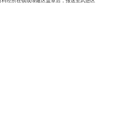
材料经所在镇或绿建区盖章后，报送至武进区