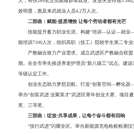
人，帮扶289名五类困难群体就业。发放失业待遇3.3
效明显，惠及来武就业人员4.2万人次。
二部曲：赋能·提质增效 让每个劳动者都有光芒
技能提升蓄力职业生涯。构建“培训—认证—就业
能培训7100人次，组织高职（技工）院校学生第二专业培
产教融合致力产业需求。成立武进区产教融合联盟
期。在全市率先推进养老护理员“新八级工”试点。建设
等级认定工作。
创业生态助力梦想启航。打造“创客空间—孵化器—
举办“创富武进 业聚英才”武进区青年创业大赛、项目遴
奖、三等奖。
三部曲：
绽放·共享成果，让每个奋斗都有回响
“技行武进”闪耀全区。举办新能源充电枪桩检测仪安