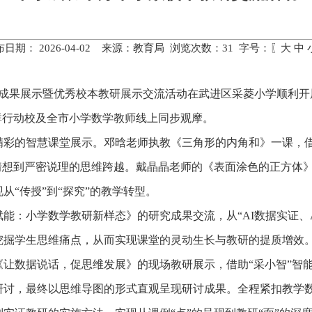
布日期： 2026-04-02 来源：教育局 浏览次数：
31
字号：〖
大
中
施成果展示暨优秀校本教研展示交流活动在武进区采菱小学顺利
群行动校及全市小学数学教师线上同步观摩。
精彩的智慧课堂展示。邓晗老师执教《三角形的内角和》一课，借
猜想到严密说理的思维跨越。戴晶晶老师的《表面涂色的正方体
“传授”到“探究”的教学转型。
能：小学数学教研新样态》的研究成果交流，从“AI数据实证、A
挖掘学生思维痛点，从而实现课堂的灵动生长与教研的提质增效
《让数据说话，促思维发展》的现场教研展示，借助“采小智”智
研讨，最终以思维导图的形式直观呈现研讨成果。全程紧扣教学