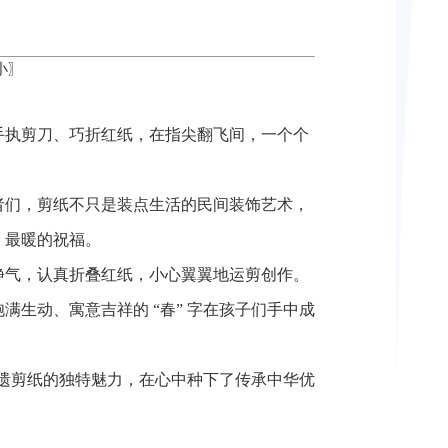
小
〗
手执剪刀、巧折红纸，在指尖翻飞间，一个个
者们，剪纸不只是装点生活的民间装饰艺术，
、最暖的祝福。
静气，认真折叠红纸，小心翼翼地运剪创作。
生动、寓意吉祥的 “春” 字在孩子们手中成
非遗剪纸的独特魅力，在心中种下了传承中华优