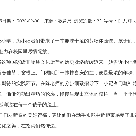
布日期： 2026-02-06 来源：教育局 浏览次数：
25
字号：〖
大
中
中心小学，为小记者们带来了一堂趣味十足的剪纸体验课。孩子们
的魅力在校园里尽情绽放。
将这项国家级非物质文化遗产的历史脉络缓缓道来。她告诉小记
新春佳节，窗棂上、门楣间那一抹抹喜庆的红，便是最浓的年味
人期待的实践环节。在陈老师的分步细致指导下，小记者们凝神
，渐渐勾勒出精巧的轮廓，慢慢呈现出立体的模样。当一个个饱满
就感洋溢在每一个孩子的脸上。
着孩子们对新春的美好祝福，更让他们在动手实践中近距离感受了
文化之美，在指尖悄然传递。