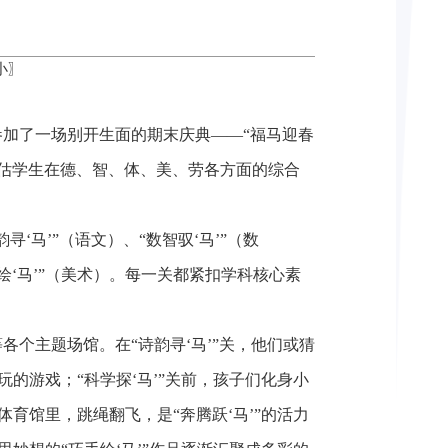
小
〗
们参加了一场别开生面的期末庆典——“福马迎春
估学生在德、智、体、美、劳各方面的综合
马’”（语文）、“数智驭‘马’”（数
巧手绘‘马’”（美术）。每一关都紧扣学科核心素
个主题场馆。在“诗韵寻‘马’”关，他们或猜
的游戏；“科学探‘马’”关前，孩子们化身小
育馆里，跳绳翻飞，是“奔腾跃‘马’”的活力