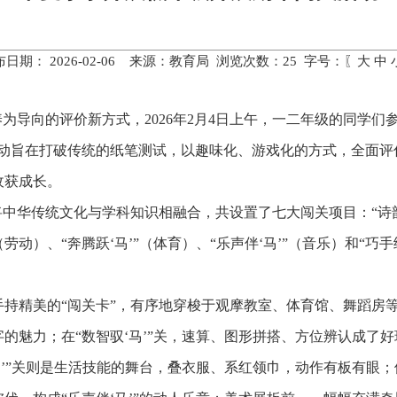
布日期： 2026-02-06 来源：教育局 浏览次数：
25
字号：〖
大
中
养为导向的评价新方式，2026年2月4日上午，一二年级的同学
活动旨在打破传统的纸笔测试，以趣味化、游戏化的方式，全面评
收获成长。
中华传统文化与学科知识相融合，共设置了七大闯关项目：“诗韵寻‘
”（劳动）、“奔腾跃‘马’”（体育）、“乐声伴‘马’”（音乐）和“
持精美的“闯关卡”，有序地穿梭于观摩教室、体育馆、舞蹈房等各
魅力；在“数智驭‘马’”关，速算、图形拼搭、方位辨认成了好玩
’”关则是生活技能的舞台，叠衣服、系红领巾，动作有板有眼；体