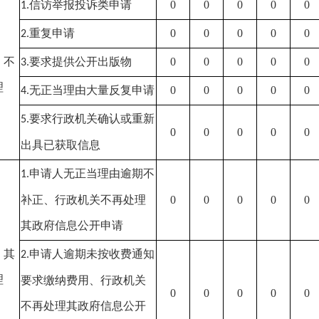
信访举报投诉类申请
0
0
0
0
0
1.
重复申请
0
0
0
0
0
2.
）不
要求提供公开出版物
0
0
0
0
0
3.
理
无正当理由大量反复申请
0
0
0
0
0
4.
要求行政机关确认或重新
5.
0
0
0
0
0
出具已获取信息
申请人无正当理由逾期不
1.
补正、行政机关不再处理
0
0
0
0
0
其政府信息公开申请
）其
申请人逾期未按收费通知
2.
理
要求缴纳费用、行政机关
0
0
0
0
0
不再处理其政府信息公开