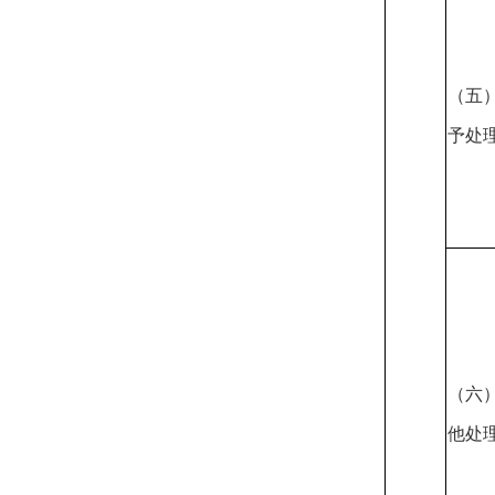
（五
予处
（六
他处