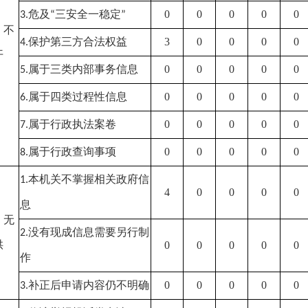
危及
三安全一稳定
0
0
0
0
0
3.
“
”
）不
保护第三方合法权益
3
0
0
0
0
4.
开
属于三类内部事务信息
0
0
0
0
0
5.
属于四类过程性信息
0
0
0
0
0
6.
属于行政执法案卷
0
0
0
0
0
7.
属于行政查询事项
0
0
0
0
0
8.
本机关不掌握相关政府信
1.
4
0
0
0
0
息
）无
没有现成信息需要另行制
2.
供
0
0
0
0
0
作
补正后申请内容仍不明确
0
0
0
0
0
3.