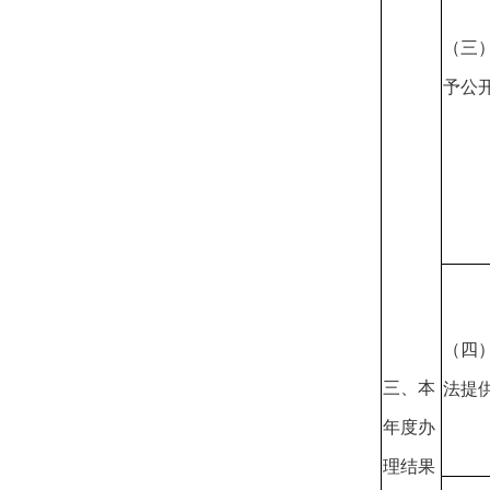
（三
予公
（四
三、本
法提
年度办
理结果