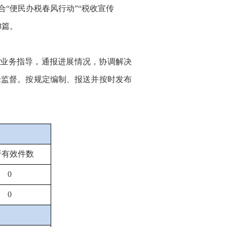
合
“便民办税春风行动”“税收宣传
8篇。
与业务指导，通报进展情况，协调解决
论监督。按规定编制、报送并按时发布
行有效件
数
0
0