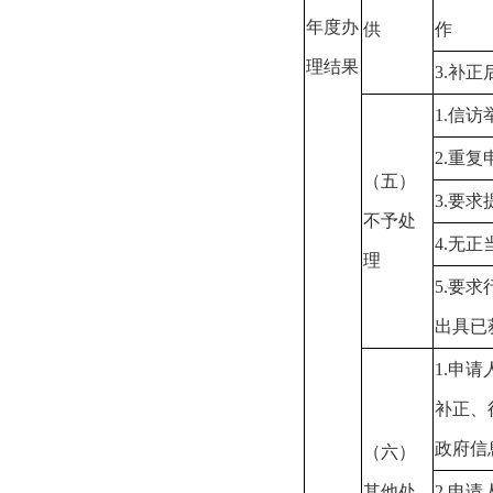
年度办
供
作
理结果
3.
补正
1.
信访
2.
重复
（五）
3.
要求
不予处
4.
无正
理
5.
要求
出具已
1.
申请
补正、
政府信
（六）
其他处
2.
申请