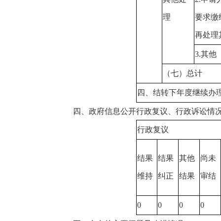
理
要求缴
再处理
3.
其他
（七）总计
四、结转下年度继续办
四、政府信息公开行政复议、行政诉讼情
行政复议
结果
结果
其他
尚未
维持
纠正
结果
审结
0
0
0
0