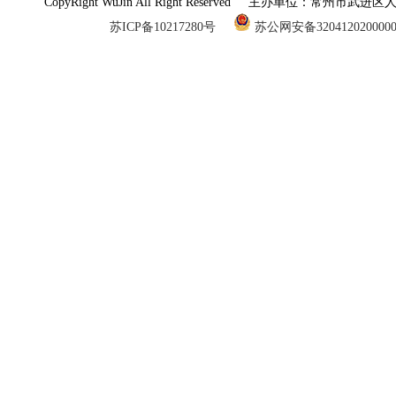
CopyRight WuJin All Right Reserved 主办单
苏ICP备10217280号
苏公网安备320412020000