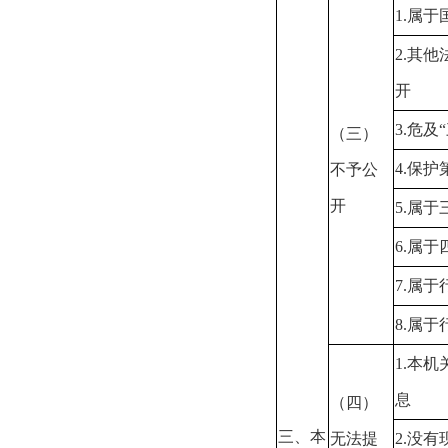
1.
属于
2.
其他
开
3.
危及
“
（三）
4.
保护
不予公
开
5.
属于
6.
属于
7.
属于
8.
属于
1.
本机
息
（四）
三、本
无法提
2.
没有