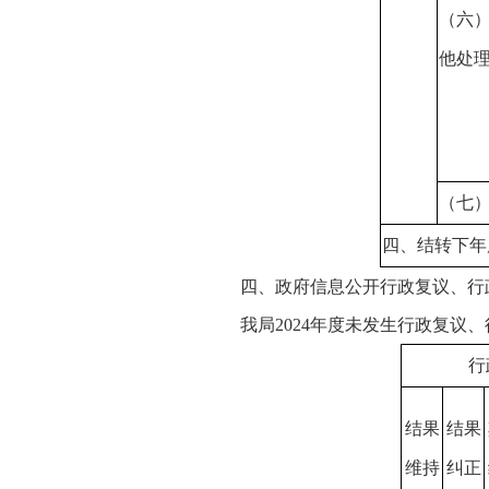
（六
他处
（七
四、结转下年
四、政府信息公开行政复议、行
我局
202
4年度未发生行政复议、
行
结果
结果
维持
纠正