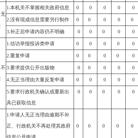
1.本机关不掌握相关政府信息
0
0
0
0
0
）无
2.没有现成信息需要另行制作
0
0
0
0
0
供
3.补正后申请内容仍不明确
0
0
0
0
0
1.信访举报投诉类申请
0
0
0
0
0
2.重复申请
0
0
0
0
0
）不
3.要求提供公开出版物
0
0
0
0
0
理
4.无正当理由大量反复申请
0
0
0
0
0
5.要求行政机关确认或重新出
0
0
0
0
0
具已获取信息
1.申请人无正当理由逾期不补
正、行政机关不再处理其政府
0
0
0
0
0
信息公开申请