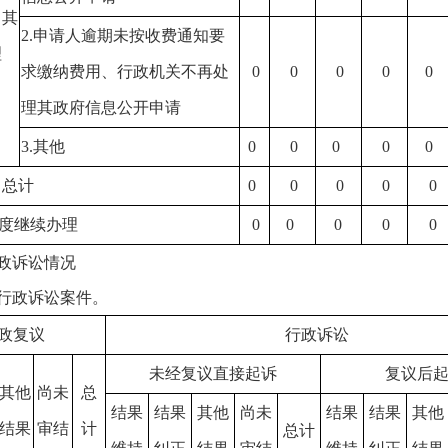
）其
2.申请人逾期未按收费通知要
理
求缴纳费用、行政机关不再处
0
0
0
0
0
理其政府信息公开申请
3.其他
0
0
0
0
0
）总计
0
0
0
0
0
度继续办理
0
0
0
0
0
政诉讼情况
行政诉讼案件。
政复议
行政诉讼
未经复议直接起诉
复议后
其他
尚未
总
结果
结果
其他
尚未
结果
结果
其他
结果
审结
计
总计