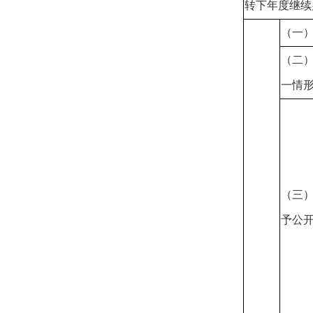
转下年度继续
（一
（二
一情
（三
予公