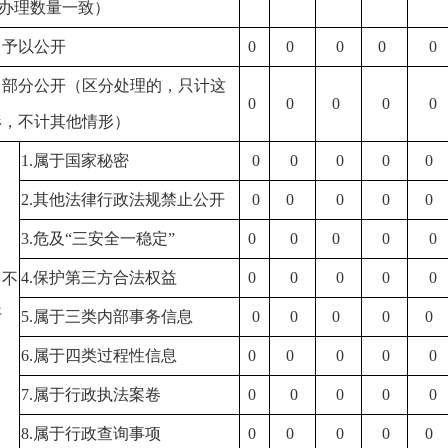
办理数量一致）
）予以公开
0
0
0
0
0
）部分公开（区分处理的，只计这
0
0
0
0
0
形，不计其他情形）
1.属于国家秘密
0
0
0
0
0
2.其他法律行政法规禁止公开
0
0
0
0
0
3.危及“三安全一稳定”
0
0
0
0
0
4.保护第三方合法权益
0
0
0
0
0
）不
开
5.属于三类内部事务信息
0
0
0
0
0
6.属于四类过程性信息
0
0
0
0
0
7.属于行政执法案卷
0
0
0
0
0
8.属于行政查询事项
0
0
0
0
0