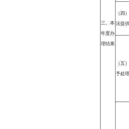
（四
三、本
法提
年度办
理结果
（五
予处