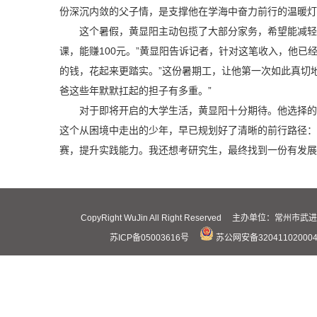
份深沉内敛的父子情，是支撑他在学海中奋力前行的温暖灯
这个暑假，黄显阳主动包揽了大部分家务，希望能减轻
课，能赚100元。”黄显阳告诉记者，针对这笔收入，他
的钱，花起来更踏实。”这份暑期工，让他第一次如此真切
爸这些年默默扛起的担子有多重。”
对于即将开启的大学生活，黄显阳十分期待。他选择的
这个从困境中走出的少年，早已规划好了清晰的前行路径：
赛，提升实践能力。我还想考研究生，最终找到一份有发展
CopyRight WuJin All Right Reserved 主办
苏ICP备05003616号
苏公网安备32041102000