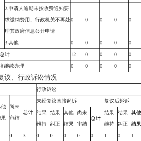
2.
申请人逾期未按收费通知要
求缴纳费用、行政机关不再处
0
0
0
0
0
理其政府信息公开申请
3.
其他
0
0
0
0
0
总计
12
0
0
0
0
度继续办理
0
0
0
0
0
复议、行政诉讼情况
行政诉讼
未经复议直接起诉
复议后起诉
其他
尚未
总计
结果
结果
其他
尚未
结果
结果
其
结果
审结
总计
维持
纠正
结果
审结
维持
纠正
结
0
3
0
0
0
0
0
1
0
1