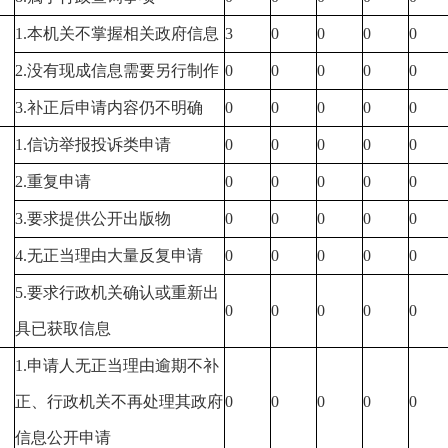
1.
本机关不掌握相关政府信息
3
0
0
0
0
2.
没有现成信息需要另行制作
0
0
0
0
0
3.
补正后申请内容仍不明确
0
0
0
0
0
1.
信访举报投诉类申请
0
0
0
0
0
2.
重复申请
0
0
0
0
0
3.
要求提供公开出版物
0
0
0
0
0
4.
无正当理由大量反复申请
0
0
0
0
0
5.
要求行政机关确认或重新出
0
0
0
0
0
具已获取信息
1.
申请人无正当理由逾期不补
正、行政机关不再处理其政府
0
0
0
0
0
信息公开申请