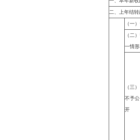
一、本年新收
二、上年结转
（一）
（二）
一情形
（三）
不予公
开