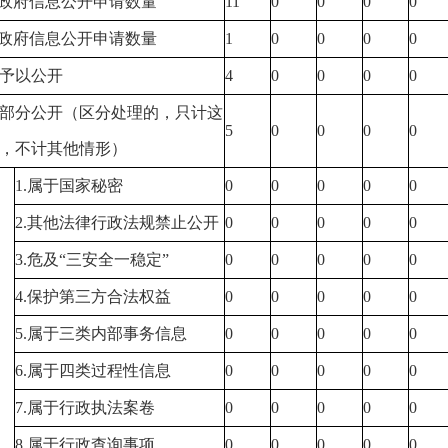
政府信息公开申请数量
11
0
0
0
0
政府信息公开申请数量
1
0
0
0
0
予以公开
4
0
0
0
0
部分公开（区分处理的，只计这
5
0
0
0
0
，不计其他情形）
1.
属于国家秘密
0
0
0
0
0
2.
其他法律行政法规禁止公开
0
0
0
0
0
3.
危及“三安全一稳定”
0
0
0
0
0
4.
保护第三方合法权益
0
0
0
0
0
5.
属于三类内部事务信息
0
0
0
0
0
6.
属于四类过程性信息
0
0
0
0
0
7.
属于行政执法案卷
0
0
0
0
0
8.
属于行政查询事项
0
0
0
0
0