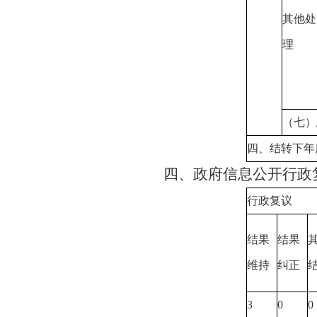
其他处
理
（七）
四、结转下年
四、政府信息公开行政
行政复议
结果
结果
维持
纠正
3
0
0