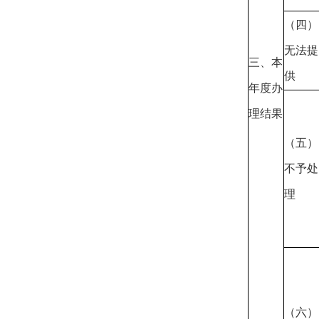
（四）
无法提
三、本
供
年度办
理结果
（五）
不予处
理
（六）