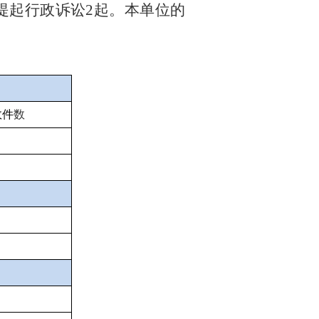
提起行政诉讼
2
起。本单位的
效件
数