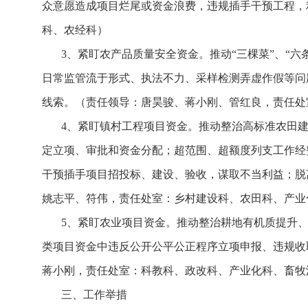
众意愿造成项目烂尾或资金浪费，违规插手干预工程，
科、农经科）
3、紧盯农产品质量安全资金。推动“三棵菜”、“
日常监管流于形式、执法不力、采样检测弄虚作假等问
线索。（责任领导：唐昊骏、蒋小刚、管红良，责任处
4、紧盯镇村工程项目资金。推动整治高标准农田
定立项、审批和资金分配；超范围、超额度列支工作经
干预插手项目招投标、建设、验收，谋取不当利益；脱
姚志平、符伟，责任处室：乡村建设科、农田科、产业
5、紧盯农业项目资金。推动整治耕地有机质提升
类项目资金中违反公开公平公正程序立项申报、违规收
蒋小刚，责任处室：科教科、政改科、产业化科、畜牧
三、工作举措