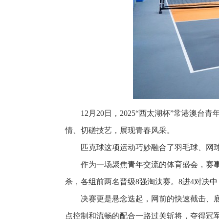
12月20日，2025“西太湖杯”常港
情、切磋技艺，展现青春风采。
匹克球这项运动巧妙融合了羽毛球、网
作为一场聚焦青年交流的体育盛会，赛
杀，各组前两名晋级8强淘汰赛。8进4对决
决赛更是悬念迭起，网前的快速截击、
点控制和流畅的配合一路过关斩将，夺得冠