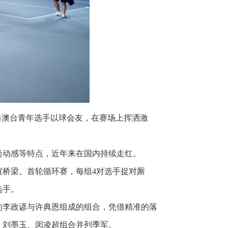
常港澳台青年选手以球会友，在赛场上挥洒激
尚动感等特点，近年来在国内持续走红。
桥梁。首轮循环赛，每组4对选手捉对厮
选手。
的李政谚与许典恩组成的组合，凭借精准的落
，刘墨玉、闵凌超组合并列季军。