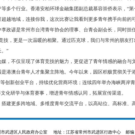
疗等多个行业。香港安柏环球金融集团副总裁慕容崇侨表示，“第
育超越地域，连接你我，这次比赛让我看到更多青年携手向前的可
中李政谚是常州市台湾青年协会的理事、台青会副会长，同时担
次竞技，更是一次温暖的相聚。通过匹克球，我们与常州的朋友打
。”
为媒，不仅呈现了体育竞技的魅力，更促进了青年情感的融合与
园是港澳台青年人才集聚主阵地。今年以来，园区积极贯彻关于
港”等创新创业平台，持续优化营商环境；连续四年举办海峡两岸
等文化研学与体育赛事，增进青年情感认同，拓展宣传渠道。
，搭建更多跨地域、多维度青年交流平台，以高站位、高标准、
ved 主办单位：常州市武进区人民政府办公室 地址：江苏省常州市武进区行政中心 邮编：