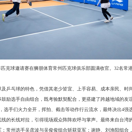
澳台青年匹克球邀请赛在狮朋体育常州匹克球俱乐部圆满收官。32名
球及乒乓球的特色，凭借其老少皆宜、上手容易、成本亲民、时
事鼓励选手自由组合，既考验默契配合，更搭建了跨越地域的友谊
中，选手们火力全开，挥拍、截击等动作行云流水，最终决出4强
底线的长线对拉，引得现场观众阵阵欢呼与掌声。最终来自台湾
军；常州选手吴彦波与吴俊俊组合斩获亚军；谢静、刘渔阳组合