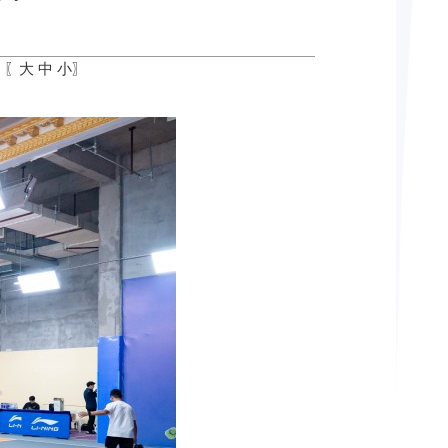
：〖
大
中
小
〗