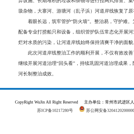
弃设施、长期堆积的垃圾和杂物等进行拉网式排查、集
圾杂物，大寨河、游塘河（乱子浜）河道岸线恢复了原
着眼长远，筑牢管护“防火墙”。整治易，守护难
配备专业打捞船只和设备，组织管护队伍常态化开展河
烂对水质的污染，让河道岸线始终保持清爽干净的面貌
此次河道岸线整治工作的顺利开展，不仅有效改善
继续开展河道治理“回头看”，持续巩固河道治理成果
河长制整治成效。
CopyRight WuJin All Right Reserved 主办单
苏ICP备10217280号
苏公网安备320412020000