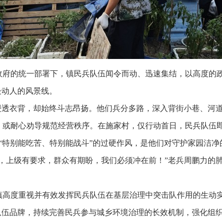
政府的统一部署下，镇民兵队伍闻令而动、迅速集结，以高度的
最动人的风景线。
水浸透衣背，却始终斗志昂扬。他们兵分多路，深入背街小巷、河
或耐心劝导规范经营秩序。在施家村，仅行动首日，民兵队伍即
“特别能吃苦、特别能战斗”的过硬作风，是他们对守护家园洁净
，上级有要求，群众有期盼，我们必须冲在前！”老兵周鹏力的
镇高度重视并有效发挥民兵队伍在基层治理中突击队作用的生动
队伍品牌，持续完善民兵参与城乡环境治理的长效机制，强化组