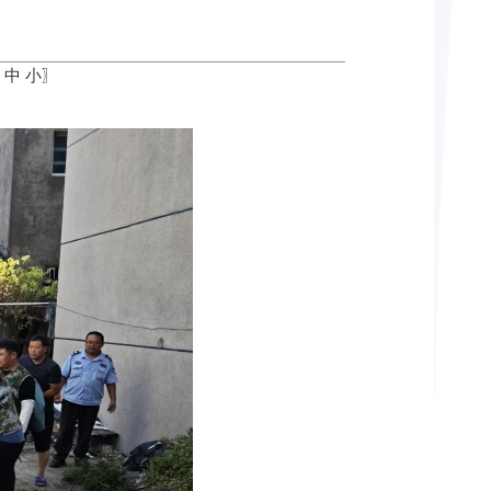
中
小
〗