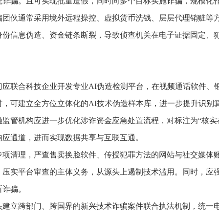
统诈骗。且可实现批量造假，同时向多个目标实施诈骗，规模化
骗团伙通常采用境外远程操控、虚拟货币洗钱、层层代理销赃等
身份信息伪造、资金链条断裂，导致侦查机关在电子证据固定、
门应联合科技企业开发专业AI伪造检测平台，在视频通话软件、
时，可建立全方位立体化的AI技术伪造样本库，进一步提升识别
融监管机构应进一步优化涉诈资金应急处置流程，对标注为“核实
响应通道，进而实现数据共享与互联互通。
专项清理，严查售卖换脸软件、传授犯罪方法的网站与社交媒体
，压实平台审查的主体义务，从源头上遏制技术滥用。同时，应
断诈骗。
头建立跨部门、跨国界的新兴技术诈骗案件联合执法机制，统一