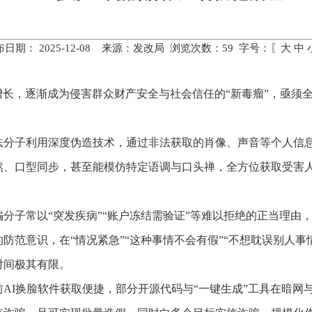
布日期： 2025-12-08 来源：发改局 浏览次数：
59
字号：〖
大
中
式增长，逐渐成为侵害群众财产安全与社会信任的“新毒瘤”，亟
法分子利用深度伪造技术，通过非法获取的肖像、声音等个人信
然、口型同步，甚至能模仿特定语调与口头禅，全方位获取受害
分子常以“突发疾病”“账户冻结需验证”等难以拒绝的正当理由
防范意识，在“情况紧急”“这种事情不会有假”“不想耽误别人事
时间极其有限。
AI换脸软件获取便捷，部分开源代码与“一键生成”工具在暗网