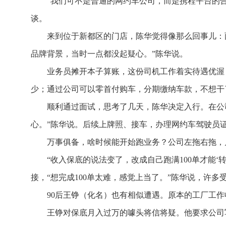
“我们可不是普通的网约车公司，而是携程平台的合
谈。
来到位于新都区的门店，陈华觉得像那么回事儿：
品牌背景，当时一点都没起疑心。”陈华说。
业务员摊开本子算账，这份司机工作着实待遇优渥
少；通过公司可以零首付购车，分期缴纳车款，不想干
顺利通过面试，思考了几天，陈华决定入行。在公司
心。”陈华说。后续上牌照、接车，办理网约车驾驶员
万事俱备，啥时候能开始跑业务？公司左拖右拖，
“收入保底的说法变了，改成自己跑满100单才能
接，“想完成100单太难，感觉上当了。”陈华说，许
90后王铮（化名）也有相似遭遇。原本的工厂工作
王铮对保底月入过万的噱头将信将疑。他要求公司