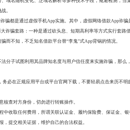
、域名随机变化、泛域名解析等多种技术手段，规避检测，当某
挑战。
上的诈骗都是通过虚假手机App实施。其中，虚假网络借款App诈
遇两大诈骗套路：一种是通过砍头息、短期高利率等方式实行套路
骗而不知，不乏知名借款平台替“李鬼”式App背锅的情况。
法分子试图利用其品牌知名度与用户信任度来实施诈骗，那么，
件，务必在正规应用平台或平台官网下载，不要轻易点击来历不
注意核查对方身份，切勿进行转账操作。
过程中收取任何费用，所谓关联认证金、履约保险费、保证金、银
举报，提交相关证据，维护自己的合法权益。