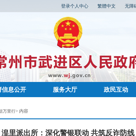
登录个人中心
繁體中文
无障
府信息公开
服务大厅
政民互动
> 内容
信万里行
湟里派出所：深化警银联动 共筑反诈防线