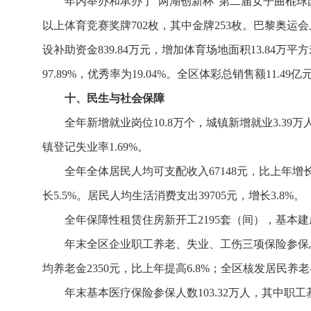
年内举办和承办了“两湖创新杯”第二届女子曲棍球
以上体育竞赛奖牌702枚，其中金牌253枚。巴黎奥
设补助资金839.84万元，增加体育场地面积13.84
97.89%，优秀率为19.04%。全区体彩总销售额11.49
十、民生与社会保障
全年新增就业岗位10.8万个，城镇新增就业3.39万
镇登记失业率1.69%。
全年全体居民人均可支配收入67148元，比上年增长5
长5.5%。居民人均生活消费支出39705元，增长3.8%。
全年保障性租赁住房新开工2195套（间），基本建成
年末全区企业职工养老、失业、工伤三项保险参保总人数
均养老金2350元，比上年提高6.8%；全区核发居民养老
年末基本医疗保险参保人数103.32万人，其中职工基