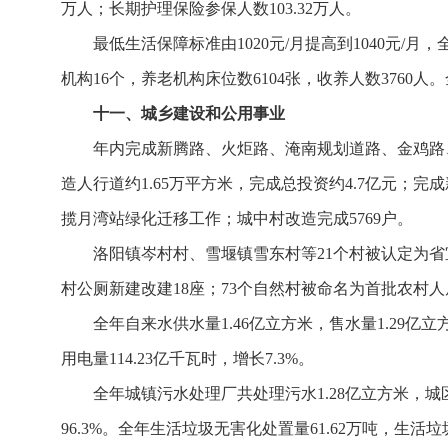
万人；长期护理保险参保人数103.32万人。
最低生活保障标准由1020元/月提高到1040元/月
机构16个，养老机构床位数6104张，收养人数3760人
十一、城乡建设和公用事业
年内完成新腾路、火炬路、淹南规划道路、金鸡路
造人行道约1.65万平方米，完成总投资约4.7亿元
揽月湾站绿化迁移工作；城中村改造完成5769户。
洛阳镇岑村村、雪堰镇雪东村等21个村被认定为省
村公厕新建改建18座；73个自然村被命名为首批农村
全年自来水供水量1.46亿立方米，售水量1.29亿立
用电量114.23亿千瓦时，增长7.3%。
全年城镇污水处理厂共处理污水1.28亿立方米，城
96.3%。全年生活垃圾无害化处置量61.62万吨，生活垃