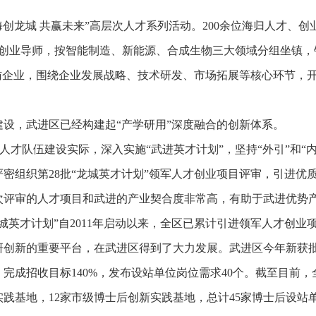
创龙城 共赢未来”高层次人才系列活动。200余位海归人才、创
的创业导师，按智能制造、新能源、合成生物三大领域分组坐镇
访企业，围绕企业发展战略、技术研发、市场拓展等核心环节，开
设，武进区已经构建起“产学研用”深度融合的创新体系。
和人才队伍建设实际，深入实施“武进英才计划”，坚持“外引”和“
密组织第28批“龙城英才计划”领军人才创业项目评审，引进优
次评审的人才项目和武进的产业契合度非常高，有助于武进优势
英才计划”自2011年启动以来，全区已累计引进领军人才创业项目
研创新的重要平台，在武进区得到了大力发展。武进区今年新获批
完成招收目标140%，发布设站单位岗位需求40个。截至目前，
实践基地，12家市级博士后创新实践基地，总计45家博士后设站