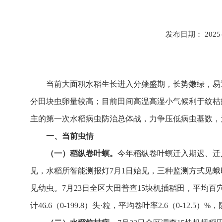
发布日期： 202
当前大面积水稻生长进入分蘖盛期，长势嫩绿，易
分田块虫卵量较高；目前田间高温高湿小气候利于纹枯
主的第一次水稻病虫防治总体战，力争压低病虫基数，
一、当前虫情
（一）稻纵卷叶螟。
今年稻纵卷叶螟迁入期迟、迁
见，水稻所智能测报灯7月1日始见，三种监测方式见蛾
见幼虫。7月23日全区大田普查15块机插稻田，平均百穴虫量
计46.6（0-199.8）头·粒，平均卷叶率2.6（0-12.