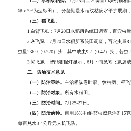
（二）水稻纹枯病。
7月23日全区调查15块机插稻田
率＞5%为达标田）。分蘖期是水稻纹枯病水平扩展期
（三）稻飞虱。
1.白背飞虱：7月20日水稻所系统田调查，百穴虫量
2.灰飞虱：7月20日水稻所系统田调查，百穴虫量8
虫量236.9（0-520）头，其中成虫9.2（0-42）头，若虫22
3.褐飞虱：智能测报灯显示，6月下旬见褐飞虱属
二、防治技术意见
（一）防治策略。
主治稻纵卷叶螟、纹枯病、稻飞
（二）防治对象。
所有水稻田。
（三）防治时间。
7月25-27日。
（四）防治药种。
亩用16%甲维·茚虫威悬浮剂15
每亩兑水3-4公斤无人机飞防。