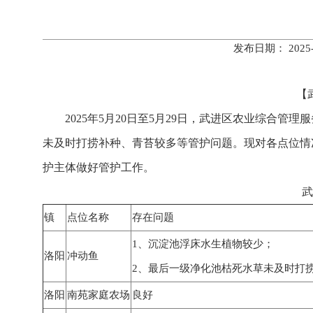
发布日期： 202
【
2025年5月20日至5月29日，武进区农业综
未及时打捞补种、青苔较多等管护问题。现对各点位情
护主体做好管护工作。
武
镇
点位名称
存在问题
1、沉淀池浮床水生植物较少；
洛阳
冲动鱼
2
、最后一级净化池枯死水草未及时打
洛阳
南苑家庭农场
良好