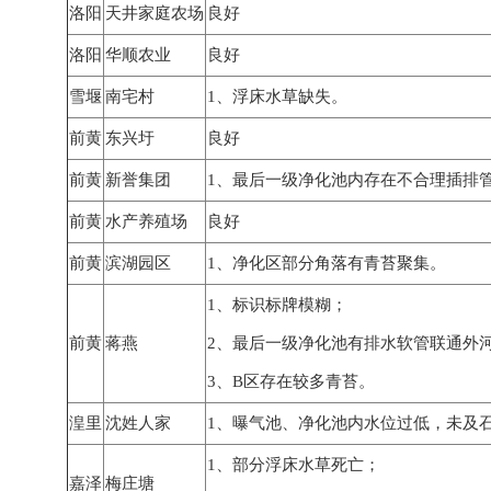
洛阳
天井家庭农场
良好
洛阳
华顺农业
良好
雪堰
南宅村
1
、浮床水草缺失。
前黄
东兴圩
良好
前黄
新誉集团
1、最后一级净化池内存在不合理插排
前黄
水产养殖场
良好
前黄
滨湖园区
1
、净化区部分角落有青苔聚集。
1、标识标牌模糊；
前黄
蒋燕
2、最后一级净化池有排水软管联通外
3、B
区存在较多青苔。
湟里
沈姓人家
1
、曝气池、净化池内水位过低，未及
1、部分浮床水草死亡；
嘉泽
梅庄塘