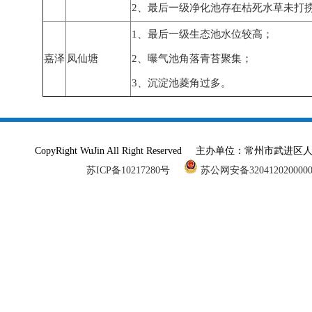
2、最后一级净化池存在枯死水草未打
1、最后一级生态池水位较高；
嘉泽
凤仙塘
2、曝气池角落青苔聚集；
3、沉淀池菱角过多。
CopyRight WuJin All Right Reserved 主办单
苏ICP备10217280号
苏公网安备320412020000