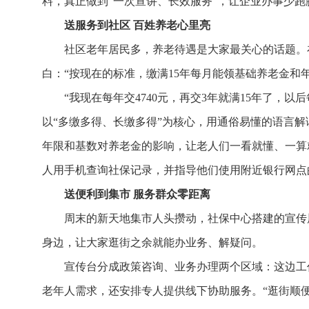
料，真正做到“一次宣讲、长效服务”，让企业办事少跑
送服务到社区 百姓养老心里亮
社区老年居民多，养老待遇是大家最关心的话题。
白：“按现在的标准，缴满15年每月能领基础养老金和
“我现在每年交4740元，再交3年就满15年了
以“多缴多得、长缴多得”为核心，用通俗易懂的语言
年限和基数对养老金的影响，让老人们一看就懂、一算
人用手机查询社保记录，并指导他们使用附近银行网点
送便利到集市 服务群众零距离
周末的新天地集市人头攒动，社保中心搭建的宣传
身边，让大家逛街之余就能办业务、解疑问。
宣传台分成政策咨询、业务办理两个区域：这边工
老年人需求，还安排专人提供线下协助服务。“逛街顺