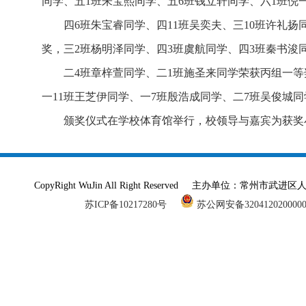
同学、五1班朱宝熙同学、五6班钱立轩同学、六1班倪
四6班朱宝睿同学、四11班吴奕夫、三10班许礼
奖，三2班杨明泽同学、四3班虞航同学、四3班秦书浚
二4班章梓萱同学、二1班施圣来同学荣获丙组一等
一11班王芝伊同学、一7班殷浩成同学、二7班吴俊城
颁奖仪式在学校体育馆举行，校领导与嘉宾为获奖
CopyRight WuJin All Right Reserved 主办单
苏ICP备10217280号
苏公网安备320412020000