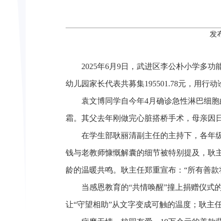
发
2025年6月9日，武进区李公朴小学多
幼儿园家长代表共募集195501.78元，用行
袁文博同学自今年4月确诊急性淋巴细
霜。其父去年刚做完心脏搭桥手术，母亲因日
在学生部耿丽清副主任的主持下，各年
钱与老教师慷慨解囊的细节被特别提及，耿主
龄的温暖共鸣。耿主任郑重宣布：“所有善款
当感恩教育的“共情唤醒”撞上捐赠仪式
让“守望相助”从文字变成可触的温度；耿主