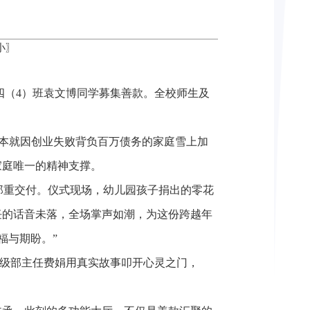
小
〗
的四（4）班袁文博同学募集善款。全校师生及
本就因创业失败背负百万债务的家庭雪上加
家庭唯一的精神支撑。
郑重交付。仪式现场，幼儿园孩子捐出的零花
任的话音未落，全场掌声如潮，为这份跨越年
福与期盼。”
—级部主任费娟用真实故事叩开心灵之门，