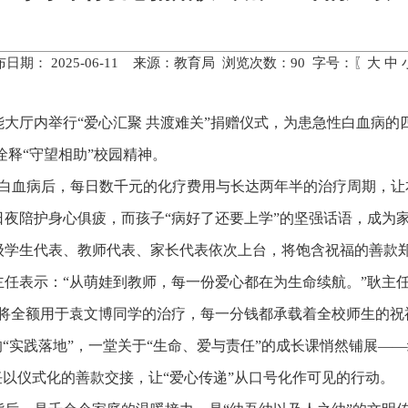
布日期： 2025-06-11 来源：教育局 浏览次数：
90
字号：〖
大
中
功能大厅内举行“爱心汇聚 共渡难关”捐赠仪式，为患急性白血病
动诠释“守望相助”校园精神。
胞白血病后，每日数千元的化疗费用与长达两年半的治疗周期，让
夜陪护身心俱疲，而孩子“病好了还要上学”的坚强话语，成为
级学生代表、教师代表、家长代表依次上台，将饱含祝福的善款
任表示：“从萌娃到教师，每一份爱心都在为生命续航。”耿主
将全额用于袁文博同学的治疗，每一分钱都承载着全校师生的祝
的“实践落地”，一堂关于“生命、爱与责任”的成长课悄然铺展—
任以仪式化的善款交接，让“爱心传递”从口号化作可见的行动。