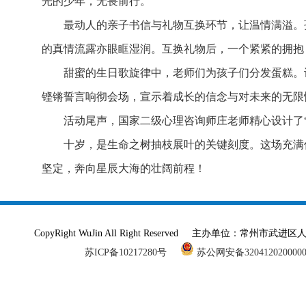
光的少年，无畏前行。
最动人的亲子书信与礼物互换环节，让温情满溢。
的真情流露亦眼眶湿润。互换礼物后，一个紧紧的拥抱
甜蜜的生日歌旋律中，老师们为孩子们分发蛋糕。
铿锵誓言响彻会场，宣示着成长的信念与对未来的无限
活动尾声，国家二级心理咨询师庄老师精心设计了
十岁，是生命之树抽枝展叶的关键刻度。这场充满
坚定，奔向星辰大海的壮阔前程！
CopyRight WuJin All Right Reserved 主办单
苏ICP备10217280号
苏公网安备320412020000