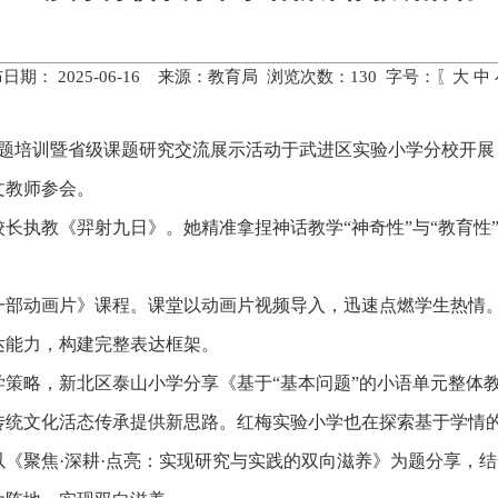
日期： 2025-06-16 来源：教育局 浏览次数：
130
字号：〖
大
中
专题培训暨省级课题研究交流展示活动于武进区实验小学分校开
文教师参会。
长执教《羿射九日》。她精准拿捏神话教学“神奇性”与“教育性
一部动画片》课程。课堂以动画片视频导入，迅速点燃学生热情
达能力，构建完整表达框架。
学策略，新北区泰山小学分享《基于“基本问题”的小语单元整体
传统文化活态传承提供新思路。红梅实验小学也在探索基于学情
《聚焦·深耕·点亮：实现研究与实践的双向滋养》为题分享，