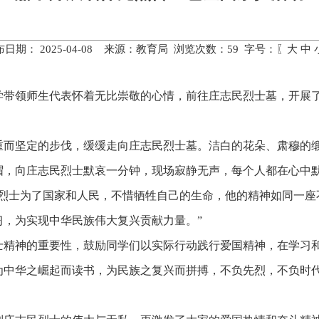
布日期： 2025-04-08 来源：教育局 浏览次数：
59
字号：〖
大
中
中学带领师生代表怀着无比崇敬的心情，前往庄志民烈士墓，开展
重而坚定的步伐，缓缓走向庄志民烈士墓。洁白的花朵、肃穆的
帽，向庄志民烈士默哀一分钟，现场寂静无声，每个人都在心中
民烈士为了国家和人民，不惜牺牲自己的生命，他的精神如同一座
习，为实现中华民族伟大复兴贡献力量。”
士精神的重要性，鼓励同学们以实际行动践行爱国精神，在学习
为中华之崛起而读书，为民族之复兴而拼搏，不负先烈，不负时