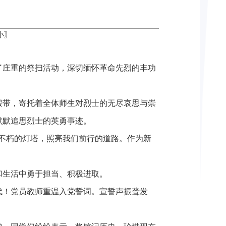
小
〗
了庄重的祭扫活动，深切缅怀革命先烈的丰功
缎带，寄托着全体师生对烈士的无尽哀思与崇
默默追思烈士的英勇事迹。
不朽的灯塔，照亮我们前行的道路。作为新
和生活中勇于担当、积极进取。
代！党员教师
重温入党誓词。宣誓声振聋发