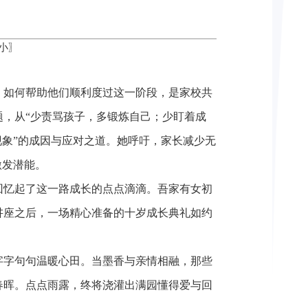
小
〗
，如何帮助他们顺利度过这一阶段，是家校共
，从“少责骂孩子，多锻炼自己；少盯着成
现象”的成因与应对之道。她呼吁，家长减少无
激发潜能。
回忆起了这一路成长的点点滴滴。吾家有女初
讲座之后，一场精心准备的十岁成长典礼如约
字字句句温暖心田。当墨香与亲情相融，那些
春晖。点点雨露，终将浇灌出满园懂得爱与回