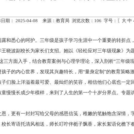
日期： 2025-04-08 来源：教育局 浏览次数：
106
字号：〖
大
中
雨露和悉心的呵护。三年级是孩子学习生涯中一个重要的转折点
学王晓波副校长为家长们支招。她以《轻松应对三年级现象》为题
这三方面入手，结合教育案例与心理学理论，深入剖析“三年级
孩子的内心世界，发现其兴趣特长，用“量身定制”的教育策略
孩子们脸上洋溢着最可爱、最灿烂的笑容，相信他们心底也一定
孩童慢慢长成少年模样，来到了人生的第一个十岁分界点。专题
之恩，更有一封封写给父母的感恩信笺，稚嫩的笔触饱含深情，
。校长寄语托清风相送，师长叮咛伴栀子飘香，家长絮语化檐下