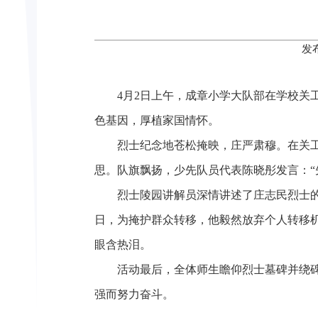
发
4月2日上午，成章小学大队部在学校关
色基因，厚植家国情怀。
烈士纪念地苍松掩映，庄严肃穆。在关
思。队旗飘扬，少先队员代表陈晓彤发言：“
烈士陵园讲解员深情讲述了庄志民烈士的生
日，为掩护群众转移，他毅然放弃个人转移
眼含热泪。
活动最后，全体师生瞻仰烈士墓碑并绕
强而努力奋斗。