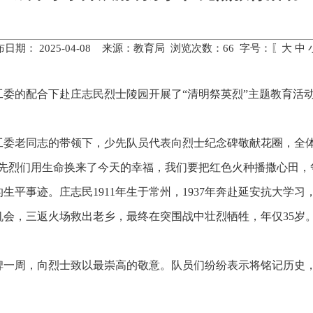
布日期： 2025-04-08 来源：教育局 浏览次数：
66
字号：〖
大
中
工委的配合下赴庄志民烈士陵园开展了“清明祭英烈”主题教育活
工委老同志的带领下，少先队员代表向烈士纪念碑敬献花圈，全
先烈们用生命换来了今天的幸福，我们要把红色火种播撒心田，
平事迹。庄志民1911年生于常州，1937年奔赴延安抗大学习，
机会，三返火场救出老乡，最终在突围战中壮烈牺牲，年仅35岁
碑一周，向烈士致以最崇高的敬意。队员们纷纷表示将铭记历史