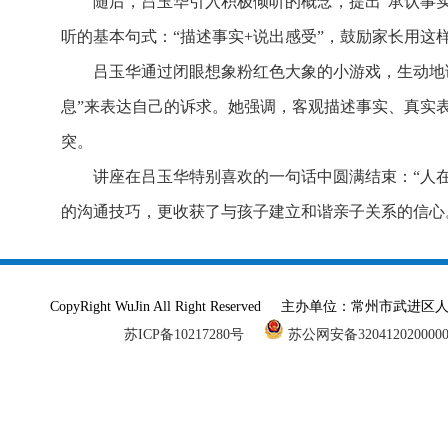
随后，吕玉华引入积极倾听的概念，提出“承认事
听的基本句式：“描述事实+说出感受”，鼓励家长用这
吕玉华通过闭眼想象粉红色大象的小游戏，生动地诠
息”来表达自己的诉求。她强调，客观描述事实、真实
突。
讲座在吕玉华特别喜欢的一句话中圆满结束：“人
的沟通技巧，更收获了与孩子建立和谐亲子关系的信心
CopyRight WuJin All Right Reserved 主办单
苏ICP备10217280号
苏公网安备320412020000