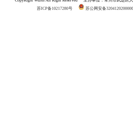
CopyRight WuJin All Right Reserved 主办单
苏ICP备10217280号
苏公网安备320412020000