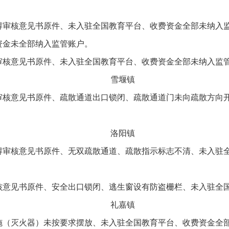
得审核意见书原件、未入驻全国教育平台、收费资金全部未纳入
资金未全部纳入监管账户。
审核意见书原件、未入驻全国教育平台、收费资金全部未纳入监
雪堰镇
审核意见书原件、疏散通道出口锁闭、疏散通道门未向疏散方向
洛阳镇
得审核意见书原件、无双疏散通道、疏散指示标志不清、未入驻
核意见书原件、安全出口锁闭、逃生窗设有防盗栅栏、未入驻全
礼嘉镇
施（灭火器）未按要求摆放、未入驻全国教育平台、收费资金全