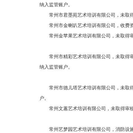
纳入监管账户。
常州市君墨苑艺术培训有限公司，未取
常州市金喇叭艺术培训有限公司，收费
常州金苹果艺术培训有限公司，未取得
常州市精彩艺术培训有限公司，未取得
纳入监管账户。
常州市德儿塔艺术培训有限公司，未取
户。
常州文蕙艺术培训有限公司，未取得审
常州艺梦园艺术培训有限公司，消防设