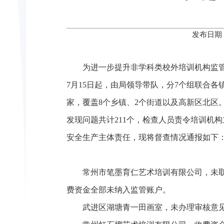
发布日期：
为进一步提升非学科类校外培训机构监管
7月15日起，由局领导带队，分7个组联合各
家，覆盖8个乡镇、2个街道以及高新区北
发现问题共计211个，检查人员责令培训机
安全生产主体责任，现将督查情况通报如下
常州市笔墨育仁艺术培训有限公司，未取
费资金全部未纳入监管账户。
武进区湖塘青一田画室，未办理审核意