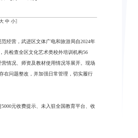
大
中
小
〗
经营，武进区文体广电和旅游局自2024年
日，共检查全区文化艺术类校外培训机构56
经营情况、师资及教材使用情况等展开。现场
视存在问题整改，并加强日常管理，切实履行
000元收费提示、未入驻全国教育平台、收