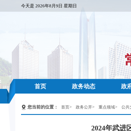
今天是
2026年8月9日 星期日
首页
政务动态
政
您当前的位置：
>
>
>
首页
政务公开
重点领域
公共
2024年武