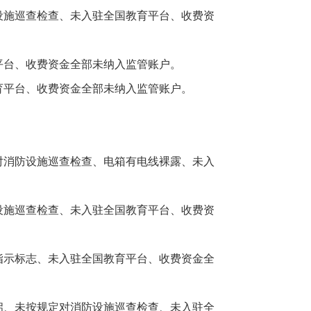
设施巡查检查、未入驻全国教育平台、收费资
平台、收费资金全部未纳入监管账户。
育平台、收费资金全部未纳入监管账户。
对消防设施巡查检查、电箱有电线裸露、未入
设施巡查检查、未入驻全国教育平台、收费资
指示标志、未入驻全国教育平台、收费资金全
启、未按规定对消防设施巡查检查、未入驻全