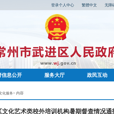
登录个人中心
繁體中文
无障
府信息公开
服务大厅
政民互动
> 内容
文化服务
进区文化艺术类校外培训机构暑期督查情况