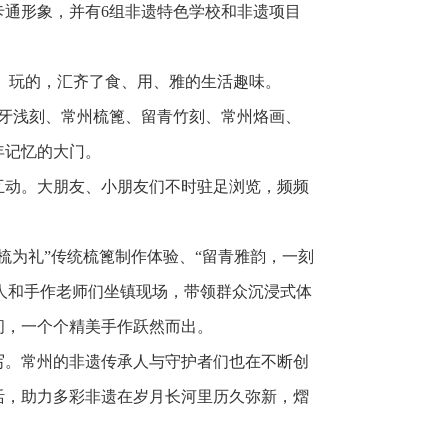
通形象，并有6组非遗特色学校和非遗项目
的、玩的，汇齐了食、用、雅的生活趣味。
。象牙浅刻、常州梳篦、留青竹刻、常州烙画、
年记忆的大门。
互动。大朋友、小朋友们不时驻足浏览，频频
梳为礼”传统梳篦制作体验、“留青雅韵，一刻
承人和手作老师们坐镇现场，带领群众沉浸式体
间，一个个精美手作跃然而出。
写。常州的非遗传承人与守护者们也在不断创
活，助力多彩非遗在岁月长河里历久弥新，熠