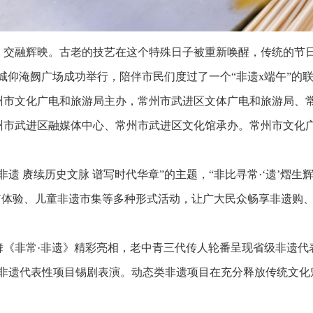
交融辉映。古老的技艺在这个特殊日子被重新唤醒，传统的节日因
在淹城仰淹阙广场成功举行，陪伴市民们度过了一个“非遗x端午”的
州市文化广电和旅游局主办，常州市武进区文体广电和旅游局、
州市武进区融媒体中心、常州市武进区文化馆承办。常州市文化
非遗 赓续历史文脉 谱写时代华章”的主题，“非比寻常·‘遗’熠生
Y体验、儿童非遗市集等多种形式活动，让广大民众畅享非遗购
《非常·非遗》精彩亮相，老中青三代传人轮番呈现省级非遗代
级非遗代表性项目锡剧表演。动态类非遗项目在充分释放传统文化