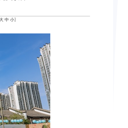
大
中
小
〗