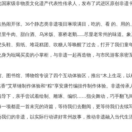
批国家级非物质文化遗产代表性传承人，发布了武进区原创非遗卡
热闹开张。36个静态类非遗项目琳琅满目，吃的、看 的、用
里牛肉、甜白酒、乌米饭、寨桥老鹅......尽显老常州的味道
虎头鞋、剪纸、堆花糕团、吹糖人等唤醒了过去，打开了我们童
化身为吆喝买卖的小掌柜，与非遗一起再造物，与市民游客亲密
、图书馆、博物馆专设了四个互动体验区，推出“木上生花，以
悠香”艾草锤制作体验和“粽”享安康竹编挂件制作体验。非遗传
指导下，亲手尝试着绘制、雕琢、编织……指尖舞动，巧手翻飞
每一项都是一首未完的诗篇，等待我们去翻阅，更等待我们去续
扬我们的非遗，以实际行动讲好常州故事，推动非遗融入当代生