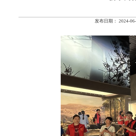
发布日期： 2024-