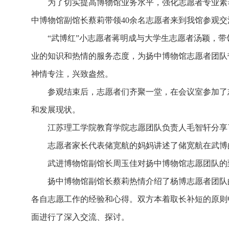
为了切实提高博物馆业务水平，强化志愿者专业素
中博物馆副馆长蔡莉带领40余名志愿者来到我馆参观
“武博红”小志愿者蒋明成与大学生志愿者汤颖，带
业的知识和热情的服务态度，为扬中博物馆志愿者团队
神情专注，兴致盎然。
参观结束后，志愿者们齐聚一堂，在会议室参加了
和发展现状。
江苏理工学院教育学院志愿团队负责人毛智轩分享
志愿者家长代表储宽航的妈妈讲述了储宽航在武博
武进博物馆副馆长周玉佳对扬中博物馆志愿团队的
扬中博物馆副馆长蔡莉热情介绍了杨博志愿者团队
各自志愿工作的经验和心得。双方本着取长补短的原则
面进行了深入交流、探讨。