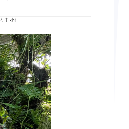
大
中
小
〗