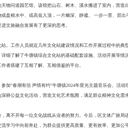
的天物问道园艺馆。该馆把山石、树木、溪水搬进了室内，营造
物或盘根水中、或高耸入顶，一片幽深、静谧。 一步一景、层出
促进文旅融合发展有了更深的思考。
化站。工作人员就近几年文化站建设情况和工作开展过程中的典
，详细了解了牛塘镇综合文化站的基础配套设施、活动开展等情
工作者搭建了互相了解、互相借鉴的平台。
参加“春潮有信 声情有约”牛塘镇2024年星光主题音乐会。活
为深耕公益文化活动，营造文化艺术氛围，满足群众精神文化需
业，离不开每一位文化战线从业者的努力。今后，区文体广旅局
交流学习中向前奔赴，为群众提供更高质量、更有效率、更加公