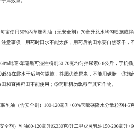
种子库数量。
，每亩使用50%丙草胺乳油（无安全剂）70毫升兑水均匀喷施或
。注意事项：用药时田水不能太多，用药后的田水要自然落干，
68%吡嘧·苯噻酰可湿性粉剂50-70克均匀拌尿素6-8公斤，于
；②必须在露水干后均匀撒施，拌肥优选尿素，不能用碳胺；③施
秧田和直播稻田不能使用；⑤药肥切勿飘移至其它作物。
草胺乳油（含安全剂）100-120毫升+60%苄嘧磺隆水分散粒剂4
全剂）乳油80-120毫升或330克/升二甲戊灵乳油150-200毫升