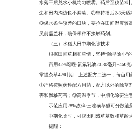
水落干后兑水小机均匀喷雾。药后至秧苗3
边和田内沟边也不漏喷。②坚持播后2-3天
③保水条件较差的田块，要抢在田间湿度较
灵前需盖籽，确保稻种不接触药剂。
（三）水稻大田中期化除技术
根据田间草相和草情，坚持“除早除小”
亩用42%噁唑·氰氟乳油20-30毫升+460
掌握杂草4-5叶期，上述配方二选一，每亩
①严格按照药种配方用药，配方以外的除草
害和飘移药害；③高温季节，中期化除要注
示范应用28%敌稗·三唑磺草酮可分散油悬浮
中期化除时，可视田间残草基数和草龄
提醒：