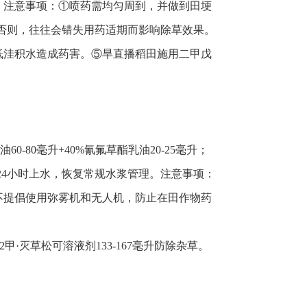
。注意事项：①喷药需均匀周到，并做到田埂
，否则，往往会错失用药适期而影响除草效果。
低洼积水造成药害。⑤旱直播稻田施用二甲戊
：
60-80毫升+40%氰氟草酯乳油20-25毫升；
24小时上水，恢复常规水浆管理。注意事项：
不提倡使用弥雾机和无人机，防止在田作物药
2甲·灭草松可溶液剂133-167毫升防除杂草。