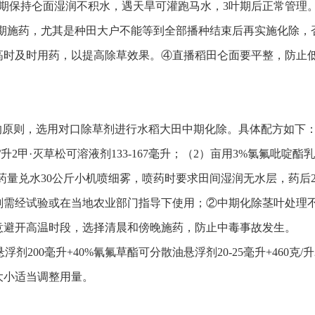
叶期保持仑面湿润不积水，遇天旱可灌跑马水，3叶期后正常管理
适期施药，尤其是种田大户不能等到全部播种结束后再实施化除
高时及时用药，以提高除草效果。④直播稻田仑面要平整，防止
的原则，选用对口除草剂进行水稻大田中期化除。具体配方如下
克/升2甲·灭草松可溶液剂133-167毫升；（2）亩用3%氯氟吡啶酯乳油
用药量兑水30公斤小机喷细雾，喷药时要求田间湿润无水层，药后
剂需经试验或在当地农业部门指导下使用；②中期化除茎叶处理
意避开高温时段，选择清晨和傍晚施药，防止中毒事故发生。
剂200毫升+40%氰氟草酯可分散油悬浮剂20-25毫升+460克/升
大小适当调整用量。