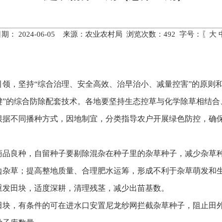
期： 2024-06-05 来源：农业农村局 浏览次数：
492
字号：〖
大
为引领，坚持“综合治理、安全高效、治早治小、减量控害”的原则
键”的综合防除配套技术。各地要坚持生态控草与化学除草相结合
根据不同播种方式，因地制宜，分类指导农户开展绿色防控，确
商品良种，自留种子要剔除混杂在种子里的杂草种子，减少杂草
边杂草；提高整地质量、合理肥水运筹，形成不利于杂草萌发和生
重发田块，适度深耕，清理残茎，减少出苗基数。
块，有条件的可在进水口安置尼龙纱网拦截杂草种子，阻止田外杂