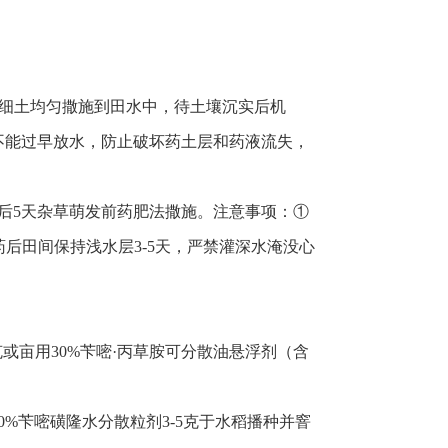
拌细土均匀撒施到田水中，待土壤沉实后机
不能过早放水，防止破坏药土层和药液流失，
机插后5天杂草萌发前药肥法撒施。注意事项：①
药后田间保持浅水层3-5天，严禁灌深水淹没心
-5克或亩用30%苄嘧·丙草胺可分散油悬浮剂（含
+60%苄嘧磺隆水分散粒剂3-5克于水稻播种并窨