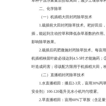
草种子漂浮聚集后捞取离田，减少土壤杂草
二、化学除草
（一）机插稻大田封闭除草技术
1.栽插前大田封闭除草技术。耙好田后
插，能起到主动控草和降低杂草基数的作用
影响除草效果。
2.栽插后药肥撒施封闭除草技术。每亩用
机插稻秧苗叶龄必须达到4.5-5叶才能施药
叶造成药害；④该配方限用于机插稻大田，
（二）直播稻封闭除草技术
1.水直播稻田：播后2-3天，亩用30%丙
安全剂）100-120毫升兑水小机均匀喷雾。
2.旱直播稻田：亩用60%丁草胺（含足量安