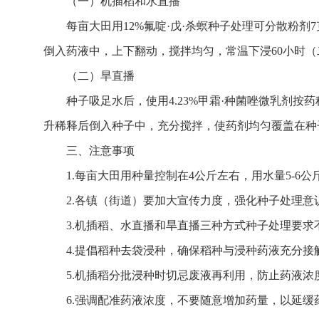
（一）机插稻和水直播
每亩大田用12%氟啶·戊·杀螟种子处理可分散粉剂
倒入药液中，上下翻动，搅拌均匀，常温下浸60小时（
（二）旱直播
种子吸足水后，使用4.23%甲霜·种菌唑微乳剂按药种
升稀释后倒入种子中，充分搅拌，使药剂均匀覆盖在种
三、注意事项
1.每亩大田用种量控制在4公斤左右，用水量5-6
2.各镇（街道）要加大宣传力度，强化种子处理
3.机插稻、水直播和旱直播三种方式种子处理要
4.提倡稻种去袋浸种，确保稻种与浸种药液充分
5.机插稻分批浸种时切忌废液再利用，防止药液
6.强调配准药液浓度，不要随意增加药量，以延