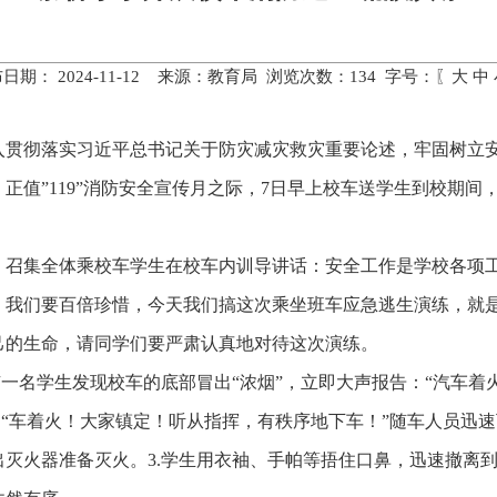
日期： 2024-11-12 来源：教育局 浏览次数：
134
字号：〖
大
中
入贯彻落实习近平总书记关于防灾减灾救灾重要论述，牢固树立
正值”119”消防安全宣传月之际，7日早上校车送学生到校期
，召集全体乘校车学生在校车内训导讲话：安全工作是学校各项
，我们要百倍珍惜，今天我们搞这次乘坐班车应急逃生演练，就
己的生命，请同学们要严肃认真地对待这次演练。
有一名学生发现校车的底部冒出“浓烟”，立即大声报告：“汽车着
：“车着火！大家镇定！听从指挥，有秩序地下车！”随车人员迅
灭火器准备灭火。3.学生用衣袖、手帕等捂住口鼻，迅速撤离到