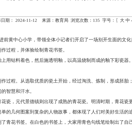
日期： 2024-11-12 来源：教育局 浏览次数：
135
字号：〖
大
中
走进前黄中心小学，带领全体小记者们开启了一场别开生面的文
制作过程，并体验绘制青花书签。
胎上用钴料着色，然后施透明釉，以高温烧制而成的釉下彩瓷器
制作过程。从选取优质的瓷土开始，经过淘洗、炼制，形成胚胎
们的智慧和汗水。
青花瓷，元代景德镇则出现了成熟的青花瓷。明清时期，青花瓷
简单的几何图案到复杂的人物故事，都体现了人们对美好生活的
制了青花书签。在白色的书签上，大家用青色勾线笔绘制出了自