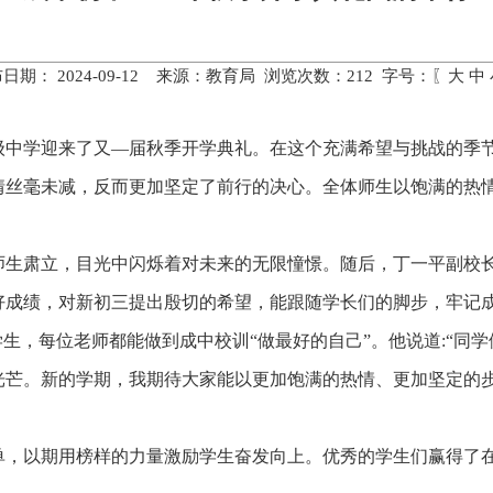
日期： 2024-09-12 来源：教育局 浏览次数：
212
字号：〖
大
中
级中学迎来了又—届秋季开学典礼。在这个充满希望与挑战的季
情丝毫未减，反而更加坚定了前行的决心。全体师生以饱满的热
师生肃立，目光中闪烁着对未来的无限憧憬。随后，丁一平副校
好成绩，对新初三提出殷切的希望，能跟随学长们的脚步，牢记
学生，每位老师都能做到成中校训“做最好的自己”。他说道
:
“同
光芒。新的学期，我期待大家能以更加饱满的热情、更加坚定的
单，以期用榜样的力量激励学生奋发向上。优秀的学生们赢得了