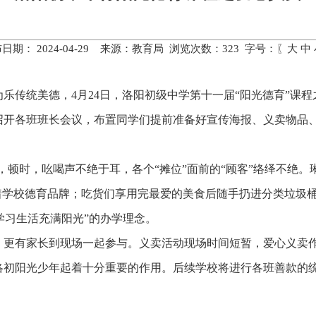
日期： 2024-04-29 来源：教育局 浏览次数：
323
字号：〖
大
中
乐传统美德，4月24日，洛阳初级中学第十一届“阳光德育”课
召开各班班长会议，布置同学们提前准备好宣传海报、义卖物品
”，顿时，吆喝声不绝于耳，各个“摊位”面前的“顾客”络绎不绝
着学校德育品牌；吃货们享用完最爱的美食后随手扔进分类垃圾
让学习生活充满阳光”的办学理念。
，更有家长到现场一起参与。义卖活动现场时间短暂，爱心义卖作
洛初阳光少年起着十分重要的作用。后续学校将进行各班善款的统